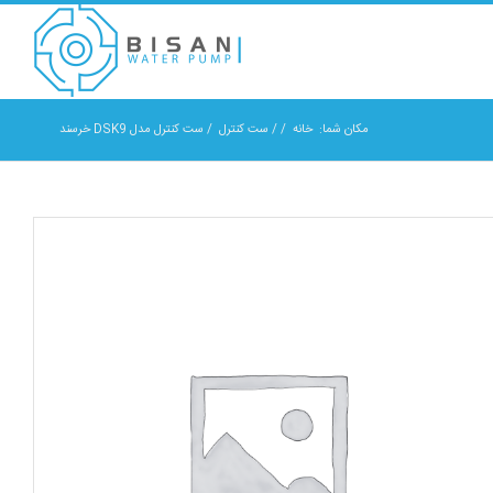
مکان شما:
خانه
/
/
ست کنترل
/
ست کنترل مدل DSK9 خرسند