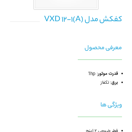
کفکش مدل VXD 12-1(A)
معرفی محصول
قدرت موتور:
1hp
برق:
تکفاز
ویژگی ها
قطر خروجی ۲ اینچ