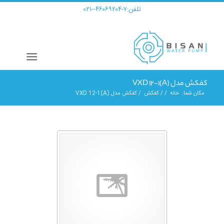
تلفن:
۷-۴۶۰۶۹۲۰۴--۰۲۱
کفکش مدل VXD 12-1(A)
مکان شما:
خانه
/
/
کفکش
/
کفکش مدل VXD 12-1(A)