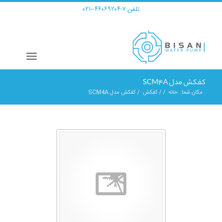
تلفن:
۷-۴۶۰۶۹۲۰۴--۰۲۱
کفکش مدل SCM4A
مکان شما:
خانه
/
/
کفکش
/
کفکش مدل SCM4A