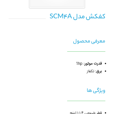
کفکش مدل SCM4A
معرفی محصول
قدرت موتور:
1hp
برق:
تکفاز
ویژگی ها
قطر خروجی ۱.۴ ۱ اینچ