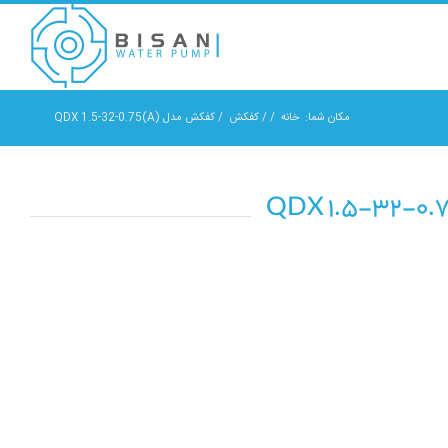
مکان شما:
خانه
/
/
کفکش
/
کفکش مدل QDX 1.5-32-0.75(A)