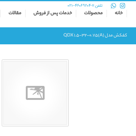
تلفن:
۷-۴۶۰۶۹۲۰۴--۰۲۱
خانه
محصولات
خدمات پس از فروش
مقالات
کفکش مدل QDX 1.5-32-0.75(A)