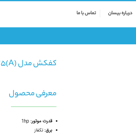
درباره بیسان
تماس با ما
کفکش مدل QDX 1.5-32-0.75(A)
معرفی محصول
قدرت موتور:
1hp
برق:
تکفاز