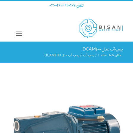
تلفن:
۷-۴۶۰۶۹۲۰۴--۰۲۱
پمپ آب مدل DCAM100
مکان شما:
خانه
/
/
پمپ آب
/
پمپ آب مدل DCAM100