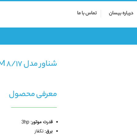
درباره بیسان
تماس با ما
شناور مدل 4SDM 8/17
معرفی محصول
قدرت موتور:
3hp
برق:
تکفاز