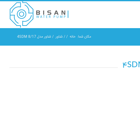
مکان شما:
خانه
/
/
شناور
/
شناور مدل 4SDM 8/17