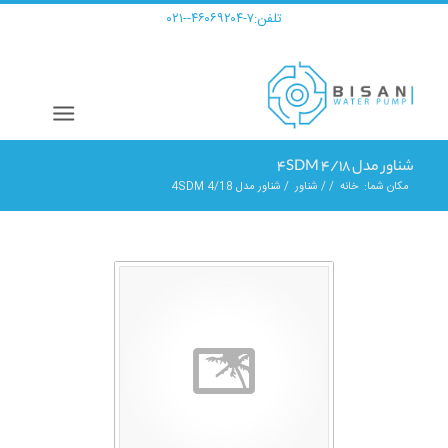
تلفن:
۷-۴۶۰۶۹۲۰۴--۰۲۱
شناور مدل 4SDM 4/18
مکان شما:
خانه
/
/
شناور
/
شناور مدل 4SDM 4/18