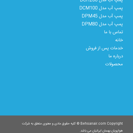
پمپ آب مدل DCH200
پمپ آب مدل DCM100
پمپ آب مدل DPM45
پمپ آب مدل DPM80
تماس با ما
خانه
خدمات پس از فروش
درباره ما
محصولات
Behsanair.com Copyright © کلیه حقوق مادی و معنوی متعلق به شرکت
هواپویان بهسان ایرانیان می باشد.