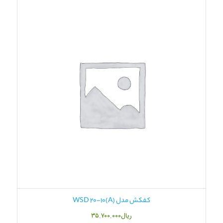
کفکش مدل WSD 20-10(A)
ریال
۳۵.۷۰۰.۰۰۰