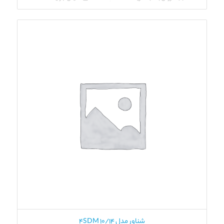
شناور مدل 4SDM 10/14