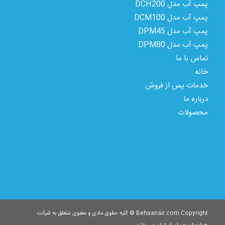
پمپ آب مدل DCH200
پمپ آب مدل DCM100
پمپ آب مدل DPM45
پمپ آب مدل DPM80
تماس با ما
خانه
خدمات پس از فروش
درباره ما
محصولات
Behsanair.com Copyright © کلیه حقوق مادی و معنوی متعلق به شرکت