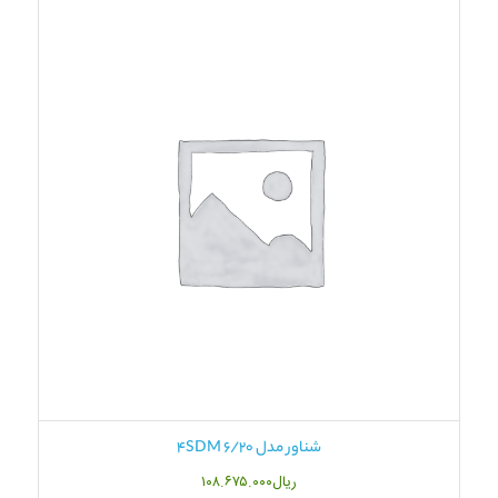
شناور مدل 4SDM 6/20
ریال
۱۰۸.۶۷۵.۰۰۰