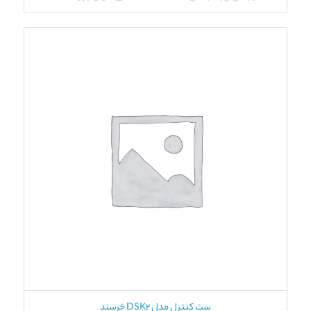
ست کنترل مدل DSK2 خرسند