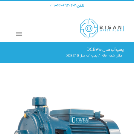
تلفن:
۷-۴۶۰۶۹۲۰۴--۰۲۱
پمپ آب مدل DCB310
مکان شما:
خانه
/
پمپ آب مدل DCB310