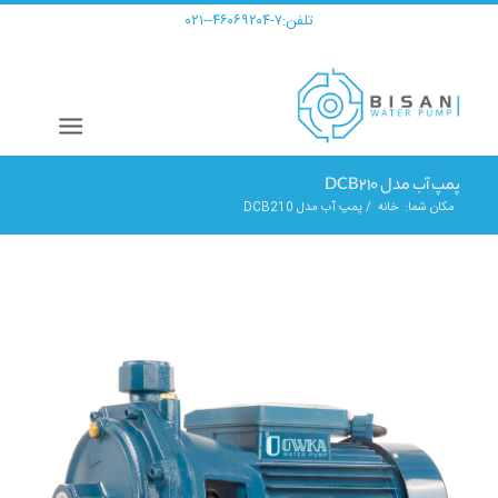
تلفن:
۷-۴۶۰۶۹۲۰۴--۰۲۱
پمپ آب مدل DCB210
مکان شما:
خانه
/
پمپ آب مدل DCB210